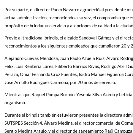
Por su parte, el director Paolo Navarro agradeció al presidente mu
actual administración, reconociendo a su vez, el compromiso que e
propósito de brindar un servicio y atenciones de calidad a la ciuda
Previo al tradicional brindis, el alcalde Sandoval Gámez y el dire
reconocimientos a los siguientes empleados que cumplieron 20 y 25
Alejandro Cuevas Mendoza, Juan Paulo Azuela Ruiz, Álvaro Rodríg
Félix, Luis Rentería Lares, Filiberto Barrios Rivas, Rodrigo Abril
Peraza, Omar Fernando Cruz Fuentes, Isidro Manuel Figueroa Cord
José Arnulfo Rodríguez Carmona, por 20 años de servicio.
Mientras que Raquel Pompa Borbón, Yesenia Silva Acedo y Leticia 
organismo.
Durante el brindis también estuvieron presentes la directora admi
SUTSPES Sección 4, Álvaro Medina, el director comercial de Oomap
Sergio Medina Araujo, y el director de saneamiento Raúl Campuz