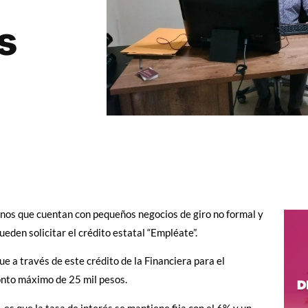
os
sinos que cuentan con pequeños negocios de giro no formal y
eden solicitar el crédito estatal “Empléate”.
ue a través de este crédito de la Financiera para el
nto máximo de 25 mil pesos.
es que la tasa de interés se mantiene fija con el 6% y un