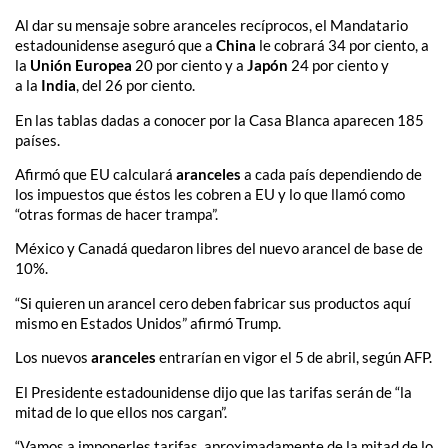
Al dar su mensaje sobre aranceles recíprocos, el Mandatario
estadounidense aseguró que a
China
le cobrará 34 por ciento, a
la
Unión Europea
20 por ciento y a
Japón
24 por ciento y
a la
India
, del 26 por ciento.
En las tablas dadas a conocer por la Casa Blanca aparecen 185
países.
Afirmó que EU calculará
aranceles
a cada país dependiendo de
los impuestos que éstos les cobren a EU y lo que llamó como
“otras formas de hacer trampa”.
México y Canadá quedaron libres del nuevo arancel de base de
10%.
“Si quieren un arancel cero deben fabricar sus productos aquí
mismo en Estados Unidos” afirmó Trump.
Los nuevos
aranceles
entrarían en vigor el 5 de abril, según AFP.
El Presidente estadounidense dijo que las tarifas serán de “la
mitad de lo que ellos nos cargan”.
“Vamos a imponerles tarifas, aproximadamente de la mitad de lo