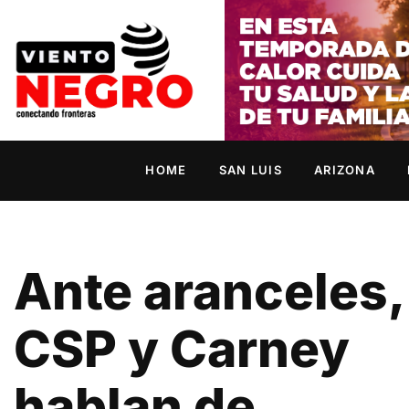
HOME
SAN LUIS
ARIZONA
Ante aranceles,
CSP y Carney
hablan de