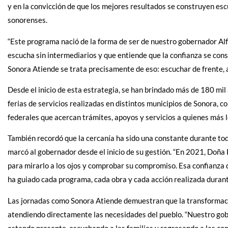
y en la convicción de que los mejores resultados se construyen es
sonorenses.
“Este programa nació de la forma de ser de nuestro gobernador Al
escucha sin intermediarios y que entiende que la confianza se con
Sonora Atiende se trata precisamente de eso: escuchar de frente, a
Desde el inicio de esta estrategia, se han brindado más de 180 mil
ferias de servicios realizadas en distintos municipios de Sonora, 
federales que acercan trámites, apoyos y servicios a quienes más l
También recordó que la cercanía ha sido una constante durante to
marcó al gobernador desde el inicio de su gestión. “En 2021, Doña 
para mirarlo a los ojos y comprobar su compromiso. Esa confianza 
ha guiado cada programa, cada obra y cada acción realizada durante 
Las jornadas como Sonora Atiende demuestran que la transformació
atendiendo directamente las necesidades del pueblo. “Nuestro go
estando presente, escuchando a las familias y regresando a las c