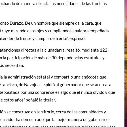
cuchando de manera directa las necesidades de las familias
fonso Durazo. De un hombre que siempre da la cara, que
struye mirando a los ojos y cumpliendo la palabra empeñada.
tender de frente y cumplir de frente”, expresó.
 atenciones directas a la ciudadanía, resaltó, mediante 122
con la participación de más de 30 dependencias estatales y
os necesitan.
da la administración estatal y compartió una anécdota que
Francisca, de Navojoa, le pidió al gobernador que se acercara
depositada por una sonorense es algo que él nunca olvidó y que
estos años”, señaló la titular.
n se construye en territorio, cerca de las comunidades y
bernador ha demostrado que la mejor manera de gobernar es
omunidades para cumplir los compromisos asumidos con las y los