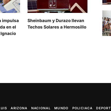
a impulsa
Sheinbaum y Durazo llevan
da en el
Techos Solares a Hermosillo
 Ignacio
LUIS
ARIZONA
NACIONAL
MUNDO
POLICIACA
DEPORT