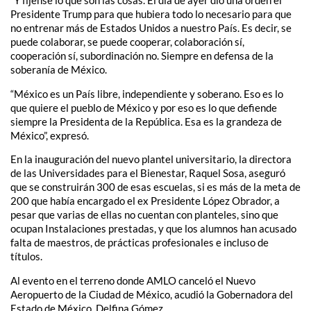
“Y fíjense lo que son las cosas. El día de ayer dio una orden el
Presidente Trump para que hubiera todo lo necesario para que
no entrenar más de Estados Unidos a nuestro País. Es decir, se
puede colaborar, se puede cooperar, colaboración sí,
cooperación sí, subordinación no. Siempre en defensa de la
soberanía de México.
“México es un País libre, independiente y soberano. Eso es lo
que quiere el pueblo de México y por eso es lo que defiende
siempre la Presidenta de la República. Esa es la grandeza de
México”, expresó.
En la inauguración del nuevo plantel universitario, la directora
de las Universidades para el Bienestar, Raquel Sosa, aseguró
que se construirán 300 de esas escuelas, si es más de la meta de
200 que había encargado el ex Presidente López Obrador, a
pesar que varias de ellas no cuentan con planteles, sino que
ocupan Instalaciones prestadas, y que los alumnos han acusado
falta de maestros, de prácticas profesionales e incluso de
títulos.
Al evento en el terreno donde AMLO canceló el Nuevo
Aeropuerto de la Ciudad de México, acudió la Gobernadora del
Estado de México, Delfina Gómez.