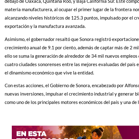
debajo de Oaxaca, Quintana Roo, y Baja California Sur. Este comp
materia manufacturera, al ocupar el primer lugar de la frontera no
alcanzando niveles históricos de 125.3 puntos, impulsado por el cr
exportación y la manufactura avanzada.
Asimismo, el gobernador resaltó que Sonora registró exportacione
crecimiento anual de 9.1 por ciento, además de captar más de 2 mi
ello se suma la generación de alrededor de 34 mil nuevos empleos 
cuatro ciudades sonorenses entre las mejores evaluadas del país e
el dinamismo económico que vive la entidad.
Con estas acciones, el Gobierno de Sonora, encabezado por Alfonso
nuevas inversiones, impulsar el crecimiento industrial y generar b
como uno de los principales motores económicos del país y una de 