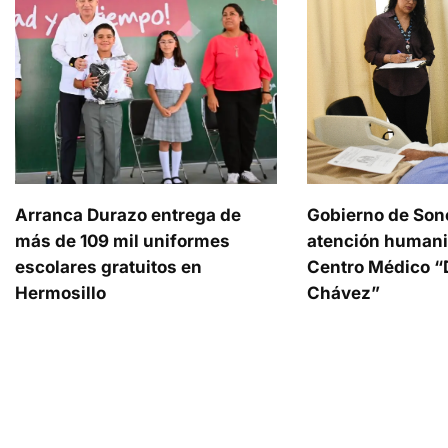
Arranca Durazo entrega de
Gobierno de Son
más de 109 mil uniformes
atención humani
escolares gratuitos en
Centro Médico “D
Hermosillo
Chávez”