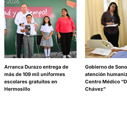
Arranca Durazo entrega de
Gobierno de Sono
más de 109 mil uniformes
atención humaniz
escolares gratuitos en
Centro Médico “Dr
Hermosillo
Chávez”