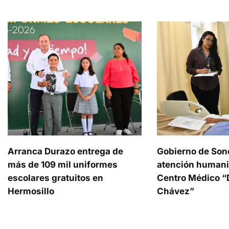
Arranca Durazo entrega de
Gobierno de Son
más de 109 mil uniformes
atención humani
escolares gratuitos en
Centro Médico “D
Hermosillo
Chávez”