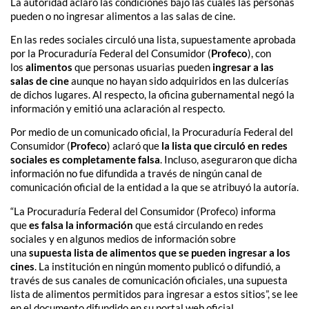
La autoridad aclaró las condiciones bajo las cuales las personas
pueden o no ingresar alimentos a las salas de cine.
En las redes sociales circuló una lista, supuestamente aprobada
por la Procuraduría Federal del Consumidor (
Profeco
), con
los
alimentos
que personas usuarias pueden
ingresar a las
salas de cine
aunque no hayan sido adquiridos en las dulcerías
de dichos lugares. Al respecto, la oficina gubernamental negó la
información y emitió una aclaración al respecto.
Por medio de un comunicado oficial, la Procuraduría Federal del
Consumidor (
Profeco
) aclaró que
la lista que circuló en redes
sociales es completamente falsa
. Incluso, aseguraron que dicha
información no fue difundida a través de ningún canal de
comunicación oficial de la entidad a la que se atribuyó la autoría.
“La Procuraduría Federal del Consumidor (Profeco) informa
que
es falsa la información
que está circulando en redes
sociales y en algunos medios de información sobre
una
supuesta lista de alimentos
que se pueden ingresar a los
cines
. La institución en ningún momento publicó o difundió, a
través de sus canales de comunicación oficiales, una supuesta
lista de alimentos permitidos para ingresar a estos sitios”, se lee
en el documento difundido en su portal web oficial.