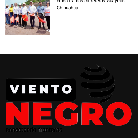
cinco tramos carreteros Guaymas-
Chihuahua