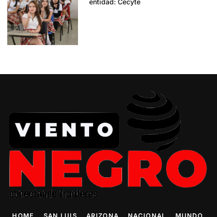
entidad: Cecyte
HOME
SAN LUIS
ARIZONA
NACIONAL
MUNDO