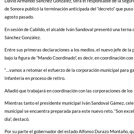
David Armando Sánchez González, será el responsable de la segurid
de Sonora publicó la terminación anticipada del “decreto” que puso
agosto pasado.
En sesión de Cabildo, el alcalde Iván Sandoval presentó una terna 
Sánchez González.
Entre sus primeras declaraciones a los medios, el nuevo jefe de la
bajo la figura de “Mando Coordinado”, es decir, en coordinación con
“…vamos a retomar el esfuerzo de la corporación municipal para gar
Infantería en proceso de retiro.
Añadió que trabajará en coordinación con las corporaciones de los 
Mientras tanto el presidente municipal Iván Sandoval Gámez, celeb
municipal se encuentra preparada para este nuevo reto. “Son excel
día”, destacó.
Por su parte el gobernador del estado Alfonso Durazo Montaño, quie