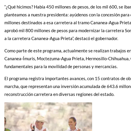
“¿Qué hicimos? Había 450 millones de pesos, de los mil 600, se iba
planteamos a nuestra presidenta: ayúdenos con la concesión para q
millones destinados a esa carretera al tramo Cananea-Agua Prieta
aprobó mil 800 millones de pesos para modernizar la carretera So
a la carretera Cananea-Agua Prieta”, destacó el gobernador.
Como parte de este programa, actualmente se realizan trabajos e
Cananea-Ímuris, Moctezuma-Agua Prieta, Hermosillo-Chihuahua, 
fundamentales para la movilidad de personas y mercancías.
El programa registra importantes avances, con 15 contratos de obr
marcha, que representan una inversión acumulada de 643.6 millone
reconstrucción carretera en diversas regiones del estado.