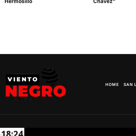
Hermosillo
Chávez”
HOME
SAN 
18:24