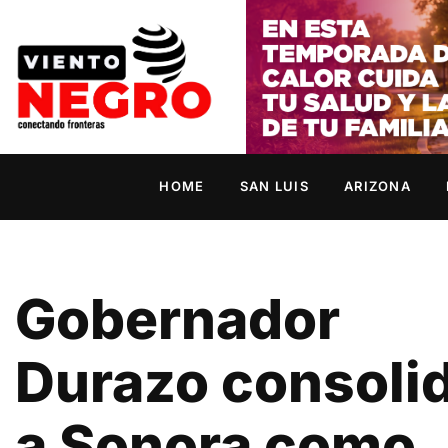
HOME
SAN LUIS
ARIZONA
Gobernador
Durazo consoli
a Sonora como