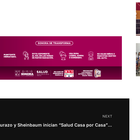
NEXT
Durazo y Sheinbaum inician “Salud Casa por Casa” en beneficio de 330 mil sonorenses