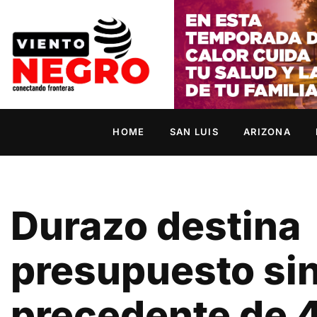
HOME
SAN LUIS
ARIZONA
Durazo destina
presupuesto si
precedente de 