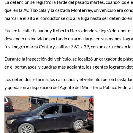
La detención se registró la tarde del pasado martes, cuando los el
que, en la Av. Tlaxcala y la calzada Monterrey, un vehículo era cond
marcarle el alto el conductor se dio a la fuga hasta ser detenido en 
Fue en la calle Ecuador y Roberto Fierro donde se logró detener el
descendió un individuo portando un arma larga en sus manos, logra
fusil negro marca Century, calibre 7.62 x 39, con un cartucho en l
Durante la inspección del vehículo, se localizó un cargador de plás
en el portavasos, y cuadras más adelante, los agentes lograron det
Los detenidos, el arma, los cartuchos y el vehículo fueron trasladad
y quedaron a disposición del Agente del Ministerio Público Federal