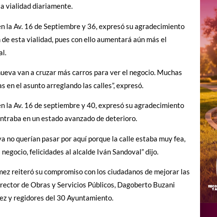
la vialidad diariamente.
en la Av. 16 de Septiembre y 36, expresó su agradecimiento
n de esta vialidad, pues con ello aumentará aún más el
l.
e nueva van a cruzar más carros para ver el negocio. Muchas
 en el asunto arreglando las calles”, expresó.
en la Av. 16 de septiembre y 40, expresó su agradecimiento
contraba en un estado avanzado de deterioro.
a no querían pasar por aquí porque la calle estaba muy fea,
egocio, felicidades al alcalde Iván Sandoval” dijo.
mez reiteró su compromiso con los ciudadanos de mejorar las
Director de Obras y Servicios Públicos, Dagoberto Buzani
ez y regidores del 30 Ayuntamiento.