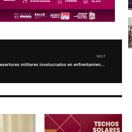
NEXT
Desertores militares involucrados en enfrentamientos armados en Cd. Obregón