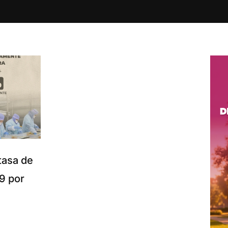
tasa de
9 por